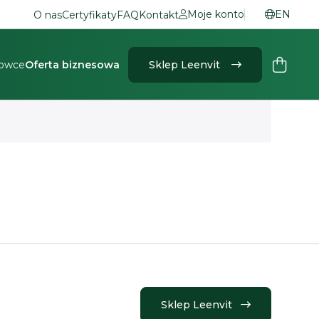
Moje konto
EN
O nas
Certyfikaty
FAQ
Kontakt
rowce
Oferta biznesowa
Sklep Leenvit
Sklep Leenvit