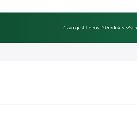
Czym jest Leenvit?
Produkty
Su